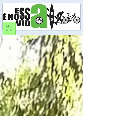
ME
NU