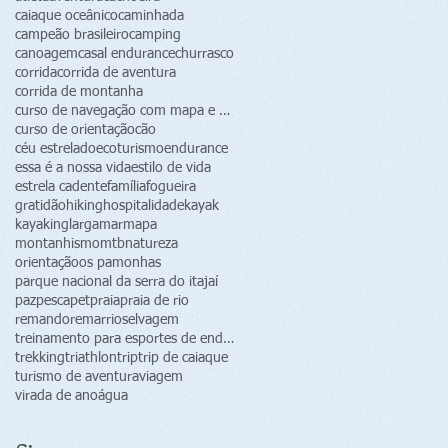
caiaque oceânico
caminhada
campeão brasileiro
camping
canoagem
casal endurance
churrasco
corrida
corrida de aventura
corrida de montanha
curso de navegação com mapa e bússola
curso de orientação
cão
céu estrelado
ecoturismo
endurance
essa é a nossa vida
estilo de vida
estrela cadente
família
fogueira
gratidão
hiking
hospitalidade
kayak
kayaking
largamar
mapa
montanhismo
mtb
natureza
orientação
os pamonhas
parque nacional da serra do itajaí
paz
pesca
pet
praia
praia de rio
remando
remar
rio
selvagem
treinamento para esportes de endurance
trekking
triathlon
trip
trip de caiaque
turismo de aventura
viagem
virada de ano
água