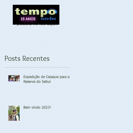
Assim que novos
posts forem
publicados, você
poderá vê-los aqui.
os
Posts Recentes
Expedição de Caiaque para a
Reserva do Sebuí
Bem vindo 2023!