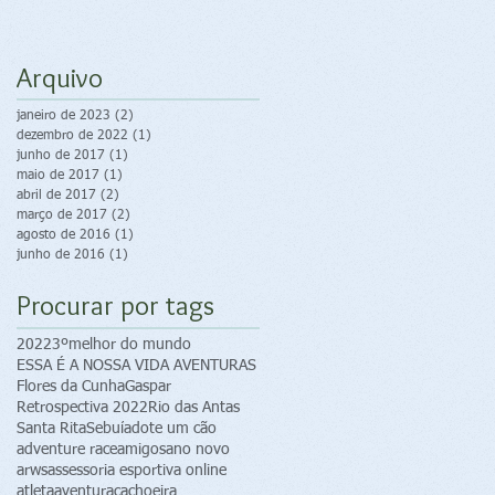
Arquivo
janeiro de 2023
(2)
2 posts
dezembro de 2022
(1)
1 post
junho de 2017
(1)
1 post
maio de 2017
(1)
1 post
abril de 2017
(2)
2 posts
março de 2017
(2)
2 posts
agosto de 2016
(1)
1 post
junho de 2016
(1)
1 post
Procurar por tags
2022
3ºmelhor do mundo
ESSA É A NOSSA VIDA AVENTURAS
Flores da Cunha
Gaspar
Retrospectiva 2022
Rio das Antas
Santa Rita
Sebuí
adote um cão
adventure race
amigos
ano novo
arws
assessoria esportiva online
atleta
aventura
cachoeira