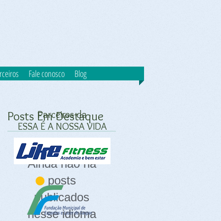
rceiros
Fale conosco
Blog
Posts Em Destaque
Parceiros da
ESSA É A NOSSA VIDA
Ainda não há
posts
publicados
nesse idioma