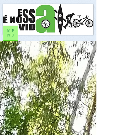
ME
NU