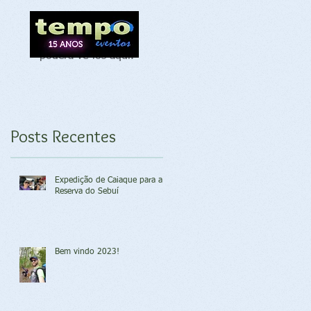
Assim que novos
posts forem
publicados, você
poderá vê-los aqui.
Posts Recentes
Expedição de Caiaque para a
Reserva do Sebuí
Bem vindo 2023!