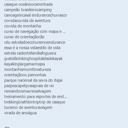
caiaque oceânico
caminhada
campeão brasileiro
camping
canoagem
casal endurance
churrasco
corrida
corrida de aventura
corrida de montanha
curso de navegação com mapa e bússola
curso de orientação
cão
céu estrelado
ecoturismo
endurance
essa é a nossa vida
estilo de vida
estrela cadente
família
fogueira
gratidão
hiking
hospitalidade
kayak
kayaking
largamar
mapa
montanhismo
mtb
natureza
orientação
os pamonhas
parque nacional da serra do itajaí
paz
pesca
pet
praia
praia de rio
remando
remar
rio
selvagem
treinamento para esportes de endurance
trekking
triathlon
trip
trip de caiaque
turismo de aventura
viagem
virada de ano
água