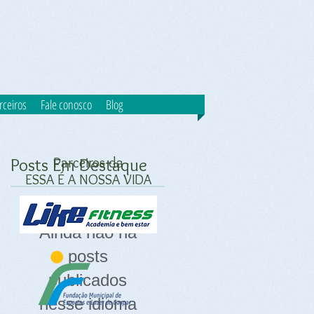
rceiros
Fale conosco
Blog
Posts Em Destaque
Parceiros da
ESSA É A NOSSA VIDA
Ainda não há
posts
publicados
nesse idioma