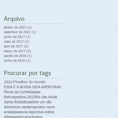
Arquivo
janeiro de 2023
(2)
2 posts
dezembro de 2022
(1)
1 post
junho de 2017
(1)
1 post
maio de 2017
(1)
1 post
abril de 2017
(2)
2 posts
março de 2017
(2)
2 posts
agosto de 2016
(1)
1 post
junho de 2016
(1)
1 post
Procurar por tags
2022
3ºmelhor do mundo
ESSA É A NOSSA VIDA AVENTURAS
Flores da Cunha
Gaspar
Retrospectiva 2022
Rio das Antas
Santa Rita
Sebuí
adote um cão
adventure race
amigos
ano novo
arws
assessoria esportiva online
atleta
aventura
cachoeira