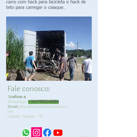
carro com hack para bicicleta e hack de
teto para carregar o caiaque.
Fale conosco:
Tel
efone e
WhatsApp:
+5547996346884
Email:
jonas@nossavidaaventuras.c
om
Cidade: Gaspar - SC​