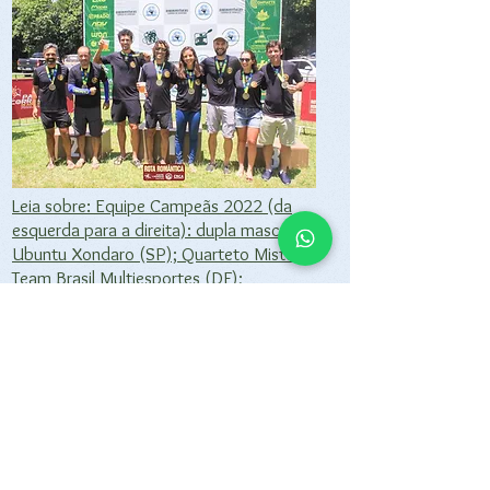
Leia sobre: Equipe Campeãs 2022 (da
esquerda para a direita): dupla masculina
Ubuntu Xondaro (SP); Quarteto Misto
Team Brasil Multiesportes (DF);
Fale conosco:
Tel
efone e
WhatsApp:
+5547996346884
Email:
jonas@nossavidaaventuras.c
om
Cidade: Gaspar - SC​