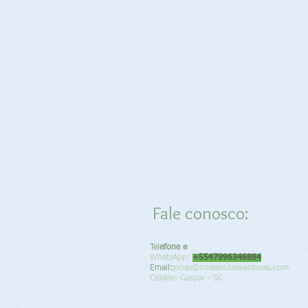
Fale conosco:
Tel
efone e
WhatsApp:
+5547996346884
Email:
jonas@nossavidaaventuras.com
Cidade: Gaspar - SC​