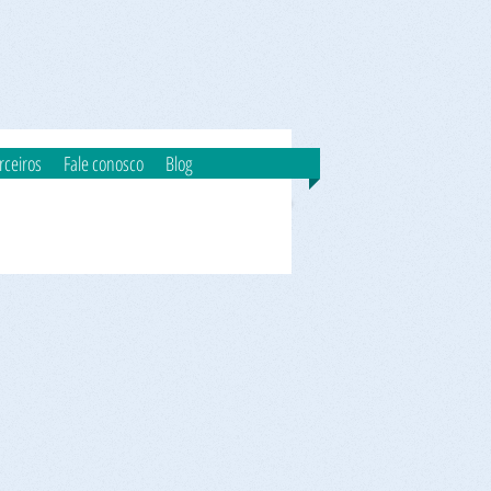
rceiros
Fale conosco
Blog