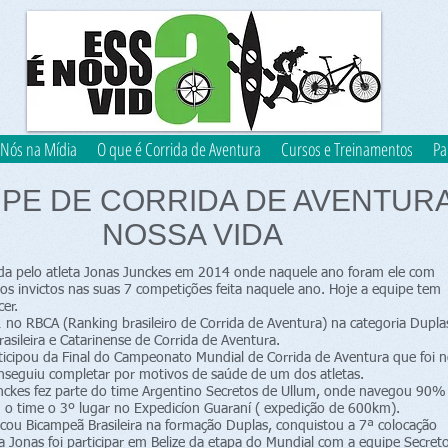
Nós na Mídia
O que é Corrida de Aventura
Cursos e Treinamentos
Pa
IPE DE CORRIDA DE AVENTUR
NOSSA VIDA
zada pelo atleta Jonas Junckes em 2014 onde naquele ano foram ele com
os invictos nas suas 7 competições feita naquele ano. Hoje a equipe tem
cer.
no RBCA (Ranking brasileiro de Corrida de Aventura) na categoria Dupla
rasileira e Catarinense de Corrida de Aventura.
icipou da Final do Campeonato Mundial de Corrida de Aventura que foi 
onseguiu completar por motivos de saúde de um dos atletas.
ckes fez parte do time Argentino Secretos de Ullum, onde navegou 90%
 o time o 3º lugar no Expedicíon Guaraní ( expedição de 600km).
cou Bicampeã Brasileira na formação Duplas, conquistou a 7ª colocação
a Jonas foi participar em Belize da etapa do Mundial com a equipe Secret