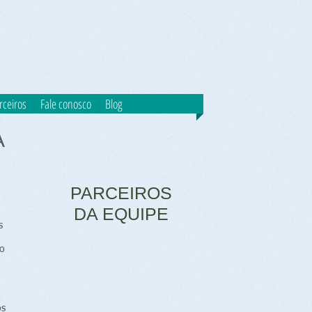
rceiros
Fale conosco
Blog
A
PARCEIROS
DA EQUIPE
s
no
os