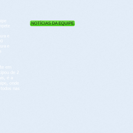
uipe
NOTÍCIAS DA EQUIPE
mpete
ura e
00
ura e
s
rte em
cipou de 2
is, é a
uipe, onde
a todos nas