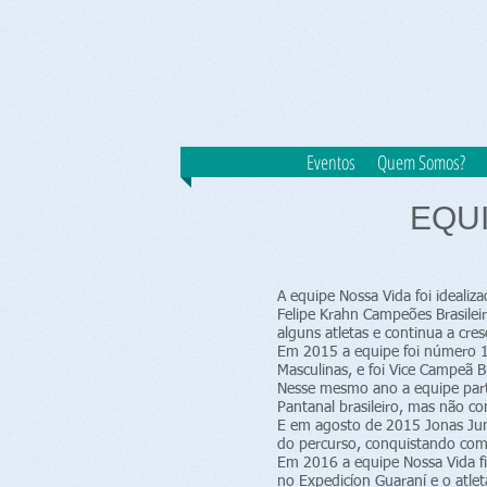
Eventos
Quem Somos?
EQU
A equipe Nossa Vida foi ideali
Felipe Krahn Campeões Brasileir
alguns atletas e continua a cres
Em 2015 a equipe foi número 1 
Masculinas, e foi Vice Campeã B
Nesse mesmo ano a equipe part
Pantanal brasileiro, mas não c
E em agosto de 2015 Jonas Jun
do percurso, conquistando com
Em 2016 a equipe Nossa Vida fi
no Expedicíon Guaraní e o atlet