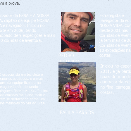
am a prova.
alizador da ESSA É A NOSSA
Estrategista e
A, capitão da equipe NOSSA
navegador da eq
A e navegador. Iniciou no
NOSSA VIDA. Co
orte em 2006, tendo
desde 2001 nas
ticipado de 9 expedições e mais
Corridas de Avent
50 corridas de aventura.
já tem mais de 2
Corridas de Avent
10 expedições na
PEDRO
costas.
PINHEIRO
Iniciou no espo
2011, e já parti
O especialista em bicicleta e
finais de mundia
esportes aquáticos, é o mais
guerreira da eq
forte da equipe ficando na
no final carreg
retaguarda não deixando
ninguém ficar para trás. Iniciou
costas.
nas corridas faz 1 ano meio e
vem se destacando como um
dos melhores do Sul do Brasil.
PAULA BARROS