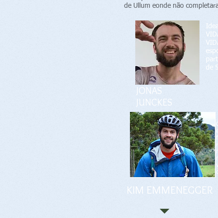
de Ullum eonde não completar
Ide
VID
VID
esp
par
de 
JONAS
JUNCKES
KIM EMMENEGGER