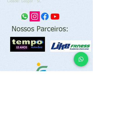
Cidade: Gaspar - SC​
Nossos Parceiros:
© Essa é a Nossa Vida
Desenvolvendo a cultura dos esportes na
natureza desde 2014
Assine e fique por dentro das
aventuras da ESSA É A NOSSA VIDA