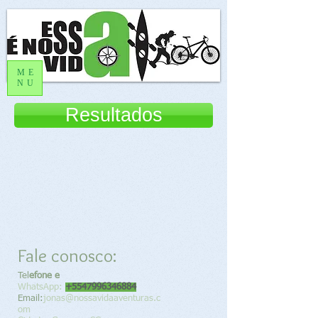
ME
NU
Resultados
Fale conosco:
Tel
efone e
WhatsApp:
+5547996346884
Email:
jonas@nossavidaaventuras.c
om