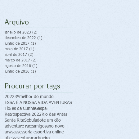
Arquivo
janeiro de 2023
(2)
2 posts
dezembro de 2022
(1)
1 post
junho de 2017
(1)
1 post
maio de 2017
(1)
1 post
abril de 2017
(2)
2 posts
março de 2017
(2)
2 posts
agosto de 2016
(1)
1 post
junho de 2016
(1)
1 post
Procurar por tags
2022
3ºmelhor do mundo
ESSA É A NOSSA VIDA AVENTURAS
Flores da Cunha
Gaspar
Retrospectiva 2022
Rio das Antas
Santa Rita
Sebuí
adote um cão
adventure race
amigos
ano novo
arws
assessoria esportiva online
atleta
aventura
cachoeira