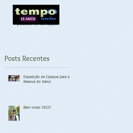
Assim que novos
posts forem
publicados, você
poderá vê-los aqui.
Posts Recentes
Expedição de Caiaque para a
Reserva do Sebuí
Bem vindo 2023!