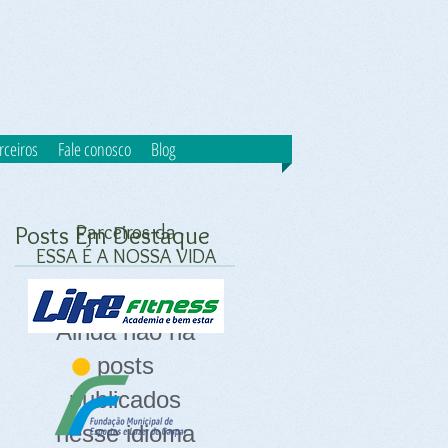
rceiros
Fale conosco
Blog
Posts Em Destaque
Parceiros da
ESSA É A NOSSA VIDA
Ainda não há
posts
publicados
nesse idioma