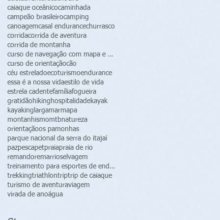
caiaque oceânico
caminhada
campeão brasileiro
camping
canoagem
casal endurance
churrasco
corrida
corrida de aventura
corrida de montanha
curso de navegação com mapa e bússola
curso de orientação
cão
céu estrelado
ecoturismo
endurance
essa é a nossa vida
estilo de vida
estrela cadente
família
fogueira
gratidão
hiking
hospitalidade
kayak
kayaking
largamar
mapa
montanhismo
mtb
natureza
orientação
os pamonhas
parque nacional da serra do itajaí
paz
pesca
pet
praia
praia de rio
remando
remar
rio
selvagem
treinamento para esportes de endurance
trekking
triathlon
trip
trip de caiaque
turismo de aventura
viagem
virada de ano
água